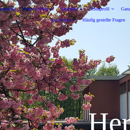
tartseite
Unsere Schule
Aktuelles
Schulprofil
Ganz
Impressum
Häufig gestellte Fragen
erzli