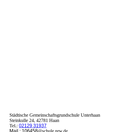
Städtische Gemeinschaftsgrundschule Unterhaan
Steinkulle 24, 42781 Haan
Tel.:
02129 31937
Mail.: 106458
@schule.nrw.de