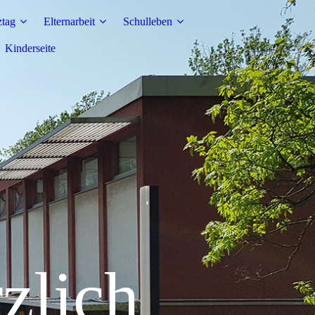
tag
Elternarbeit
Schulleben
Kinderseite
ch