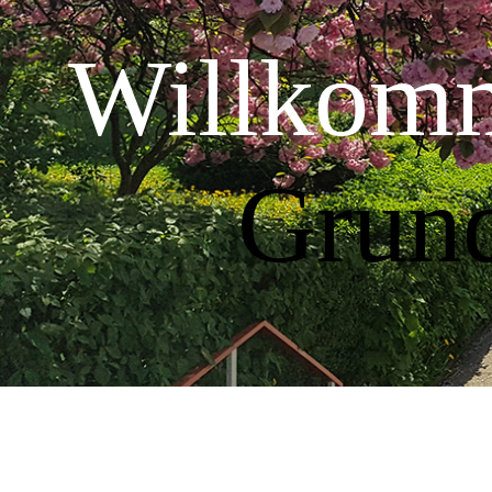
Willk
Grund